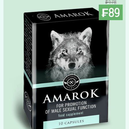
₣178
₣89