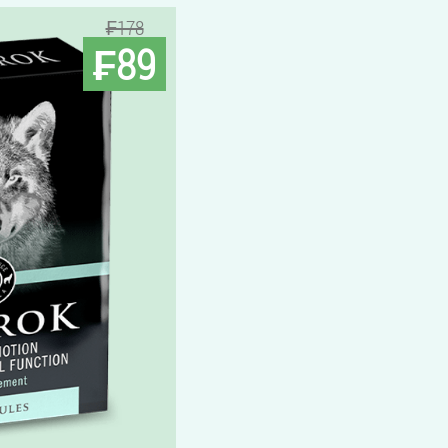
₣178
₣89