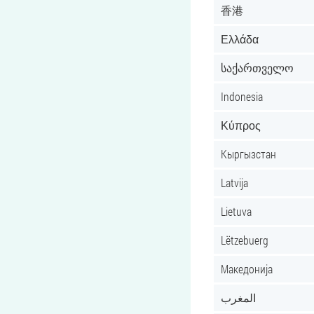
香港
Ελλάδα
საქართველო
Indonesia
Κύπρος
Кыргызстан
Latvija
Lietuva
Lëtzebuerg
Македонија
المغرب