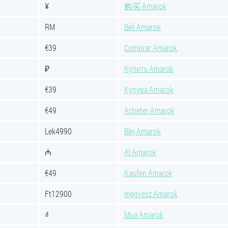
¥
购买 Amarok
RM
Beli Amarok
€39
Comprar Amarok
₽
Купить Amarok
€39
Купува Amarok
€49
Acheter Amarok
Lek4990
Blej Amarok
₼
Al Amarok
€49
Kaufen Amarok
Ft12900
megvesz Amarok
₫
Mua Amarok