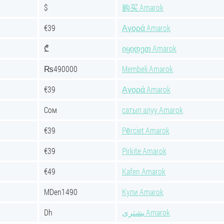
$
购买 Amarok
€39
Αγορά Amarok
₾
იყიდეთ Amarok
₨490000
Membeli Amarok
€39
Αγορά Amarok
Сом
сатып алуу Amarok
€39
Pērciet Amarok
€39
Pirkite Amarok
€49
Kafen Amarok
MDen1490
Купи Amarok
Dh
يشترى Amarok