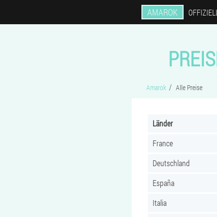
AMAROK
OFFIZIEL
PREI
Amarok
Alle Preise
Länder
France
Deutschland
España
Italia