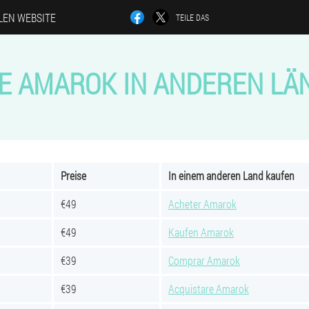
LEN WEBSITE
TEILE DAS
SE AMAROK IN ANDEREN LÄ
Preise
In einem anderen Land kaufen
€49
Acheter Amarok
€49
Kaufen Amarok
€39
Comprar Amarok
€39
Acquistare Amarok