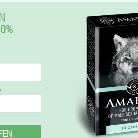
N
50%
n
FEN