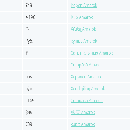
€49
Kopen Amarok
zł190
Kup Amarok
֏
Գնել Amarok
Руб.
купіць Amarok
₸
Сатып алыңыз Amarok
L
Cumpără Amarok
сом
Харидан Amarok
сўм
Xarid qiling Amarok
L169
Cumpără Amarok
$49
购买 Amarok
€39
kúpiť Amarok