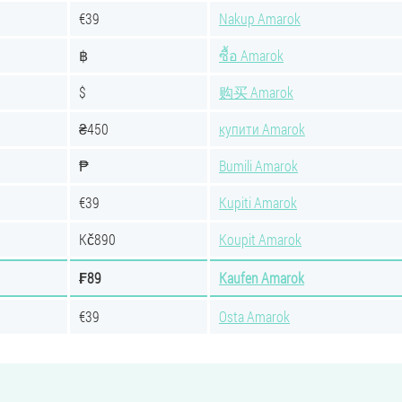
€39
Nakup Amarok
฿
ซื้อ Amarok
$
购买 Amarok
₴450
купити Amarok
₱
Bumili Amarok
€39
Kupiti Amarok
Kč890
Koupit Amarok
₣89
Kaufen Amarok
€39
Osta Amarok